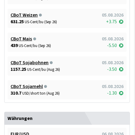
CBoT Weizen
05.08.2026
631.25
+3.75
US-Cent/bu (Sep 26)
CBoT Mais
05.08.2026
439
-5.50
US-Cent/bu (Sep 26)
CBoT Sojabohnen
05.08.2026
1157.25
-3.50
US-Cent/bu (Aug 26)
CBoT Sojamehl
05.08.2026
310.7
-1.30
USD/short ton (Aug 26)
Währungen
EUR/USD
06.08.2026