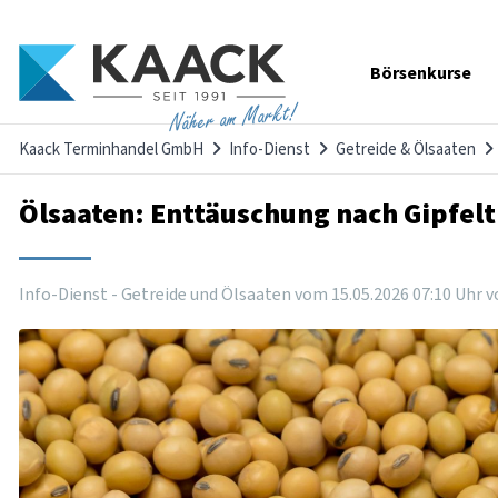
Navigation
Börsenkurse
überspringen
Näher am Markt!
Kaack Terminhandel GmbH
Info-Dienst
Getreide & Ölsaaten
Ölsaaten: Enttäuschung nach Gipfelt
Info-Dienst - Getreide und Ölsaaten vom
15
.
05
.
2026
07
:
10
Uhr
v