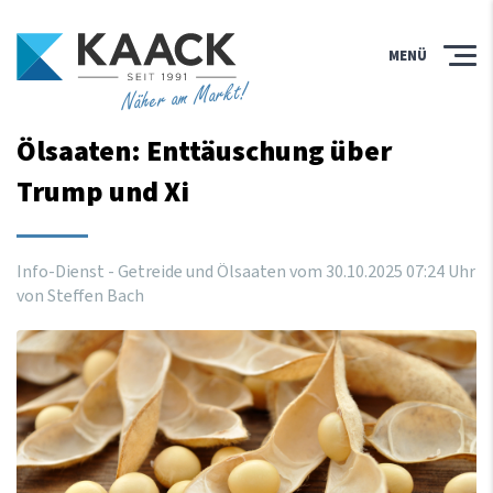
MENÜ
Näher am Markt!
Ölsaaten: Enttäuschung über
Trump und Xi
Info-Dienst - Getreide und Ölsaaten vom
30
.
10
.
2025
07
:
24
Uhr
von Steffen Bach