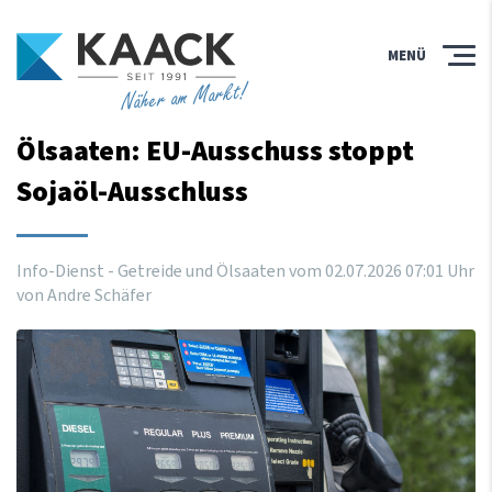
MENÜ
Näher am Markt!
Ölsaaten: EU-Ausschuss stoppt
Sojaöl-Ausschluss
Info-Dienst - Getreide und Ölsaaten vom
02
.
07
.
2026
07
:
01
Uhr
von Andre Schäfer