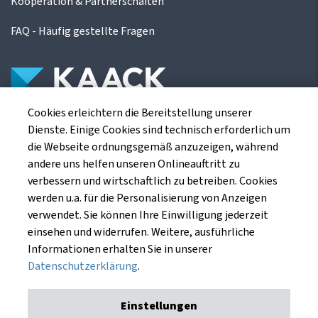
Kooperation & Partnerschaften
FAQ - Häufig gestellte Fragen
Cookies erleichtern die Bereitstellung unserer
Die Kaack Terminhandel GmbH ist ein
Dienste. Einige Cookies sind technisch erforderlich um
Finanzdienstleistungsinstitut für die europäischen
die Webseite ordnungsgemäß anzuzeigen, während
Agrarterminbörsen.
andere uns helfen unseren Onlineauftritt zu
verbessern und wirtschaftlich zu betreiben. Cookies
werden u.a. für die Personalisierung von Anzeigen
Kaack Terminhandel GmbH
verwendet. Sie können Ihre Einwilligung jederzeit
Am Markt 8
einsehen und widerrufen. Weitere, ausführliche
49661 Cloppenburg
Informationen erhalten Sie in unserer
Datenschutzerklärung
.
Einstellungen
Impressum
Datenschutzerklärung