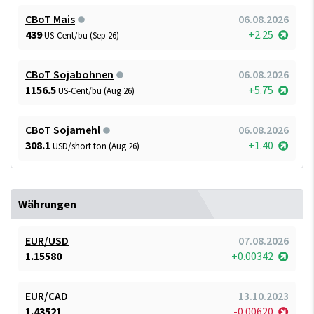
CBoT Mais
06.08.2026
439
+2.25
US-Cent/bu (Sep 26)
CBoT Sojabohnen
06.08.2026
1156.5
+5.75
US-Cent/bu (Aug 26)
CBoT Sojamehl
06.08.2026
308.1
+1.40
USD/short ton (Aug 26)
Währungen
EUR/USD
07.08.2026
1.15580
+0.00342
EUR/CAD
13.10.2023
1.43521
-0.00620