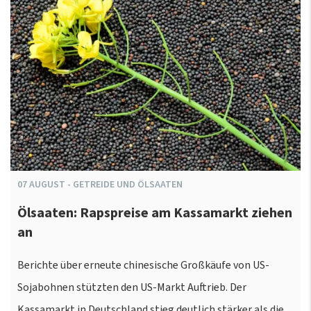
07
AUGUST
-
GETREIDE UND ÖLSAATEN
Ölsaaten: Rapspreise am Kassamarkt ziehen
an
Berichte über erneute chinesische Großkäufe von US-
Sojabohnen stützten den US-Markt Auftrieb. Der
Kassamarkt in Deutschland stieg deutlich stärker als die