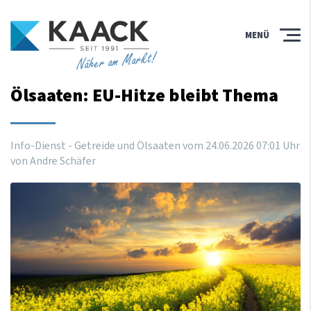
MENÜ
Näher am Markt!
Ölsaaten: EU-Hitze bleibt Thema
Info-Dienst - Getreide und Ölsaaten vom
24
.
06
.
2026
07
:
01
Uhr
von Andre Schäfer