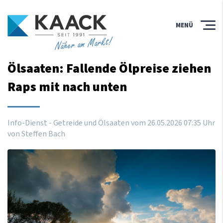
MENÜ
Näher am Markt!
Ölsaaten: Fallende Ölpreise ziehen
Raps mit nach unten
Info-Dienst - Getreide und Ölsaaten vom
26
.
05
.
2026
07
:
35
Uhr
von Steffen Bach