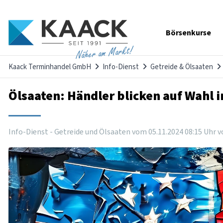
Navigation
Börsenkurse
überspringen
Näher am Markt!
Kaack Terminhandel GmbH
Info-Dienst
Getreide & Ölsaaten
Ölsaaten: Händler blicken auf Wahl 
Info-Dienst - Getreide und Ölsaaten vom
05
.
11
.
2024
08
:
15
Uhr
v