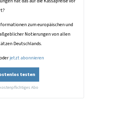
ungen hat das auf die Kassapreise vor
rt?
dinformationen zum europäischen und
aßgeblicher Notierungen von allen
lätzen Deutschlands.
oder
jetzt abonnieren
kostenlos testen
 kostenpflichtiges Abo