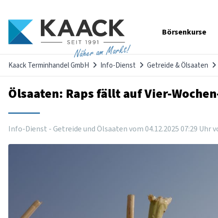
Navigation
Börsenkurse
überspringen
Näher am Markt!
Kaack Terminhandel GmbH
Info-Dienst
Getreide & Ölsaaten
Ölsaaten: Raps fällt auf Vier-Wochen
Info-Dienst - Getreide und Ölsaaten vom
04
.
12
.
2025
07
:
29
Uhr
v