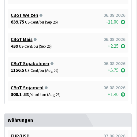
CBoT Weizen
06.08.2026
639.75
-11.00
US-Cent/bu (Sep 26)
CBoT Mais
06.08.2026
439
+2.25
US-Cent/bu (Sep 26)
CBoT Sojabohnen
06.08.2026
1156.5
+5.75
US-Cent/bu (Aug 26)
CBoT Sojamehl
06.08.2026
308.1
+1.40
USD/short ton (Aug 26)
Währungen
EUR/USD
07.08.2026