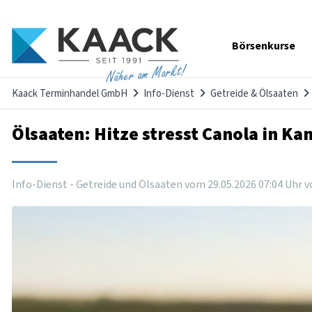
Navigation
Börsenkurse
überspringen
Näher am Markt!
Kaack Terminhandel GmbH
Info-Dienst
Getreide & Ölsaaten
Ölsaaten: Hitze stresst Canola in Ka
Info-Dienst - Getreide und Ölsaaten vom
29
.
05
.
2026
07
:
04
Uhr
v