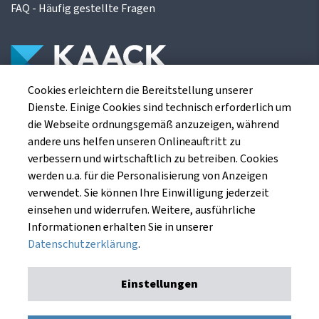
FAQ - Häufig gestellte Fragen
Cookies erleichtern die Bereitstellung unserer
Die Kaack Terminhandel GmbH ist ein
Dienste. Einige Cookies sind technisch erforderlich um
Finanzdienstleistungsinstitut für die europäischen
die Webseite ordnungsgemäß anzuzeigen, während
Agrarterminbörsen.
andere uns helfen unseren Onlineauftritt zu
verbessern und wirtschaftlich zu betreiben. Cookies
werden u.a. für die Personalisierung von Anzeigen
Kaack Terminhandel GmbH
verwendet. Sie können Ihre Einwilligung jederzeit
Am Markt 8
einsehen und widerrufen. Weitere, ausführliche
49661 Cloppenburg
Informationen erhalten Sie in unserer
Datenschutzerklärung
.
Einstellungen
Impressum
Datenschutzerklärung