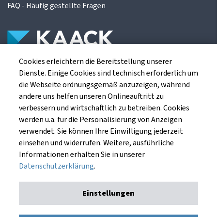
FAQ - Häufig gestellte Fragen
Cookies erleichtern die Bereitstellung unserer
Die Kaack Terminhandel GmbH ist ein
Dienste. Einige Cookies sind technisch erforderlich um
Finanzdienstleistungsinstitut für die europäischen
die Webseite ordnungsgemäß anzuzeigen, während
Agrarterminbörsen.
andere uns helfen unseren Onlineauftritt zu
verbessern und wirtschaftlich zu betreiben. Cookies
werden u.a. für die Personalisierung von Anzeigen
Kaack Terminhandel GmbH
verwendet. Sie können Ihre Einwilligung jederzeit
Am Markt 8
einsehen und widerrufen. Weitere, ausführliche
49661 Cloppenburg
Informationen erhalten Sie in unserer
Datenschutzerklärung
.
Einstellungen
Impressum
Datenschutzerklärung