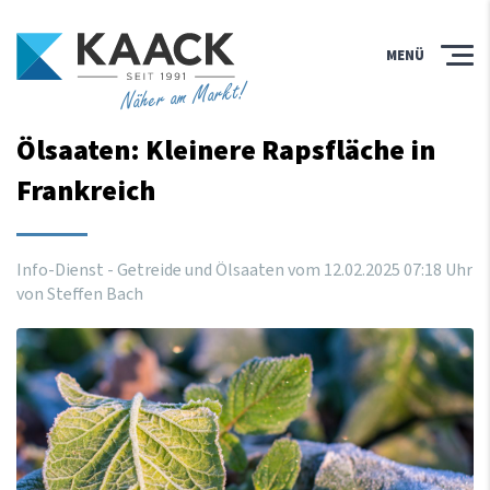
MENÜ
Näher am Markt!
Ölsaaten: Kleinere Rapsfläche in
Frankreich
Info-Dienst - Getreide und Ölsaaten vom
12
.
02
.
2025
07
:
18
Uhr
von Steffen Bach