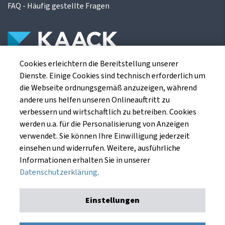
FAQ - Häufig gestellte Fragen
Cookies erleichtern die Bereitstellung unserer
Die Kaack Terminhandel GmbH ist ein
Dienste. Einige Cookies sind technisch erforderlich um
Finanzdienstleistungsinstitut für die europäischen
die Webseite ordnungsgemäß anzuzeigen, während
Agrarterminbörsen.
andere uns helfen unseren Onlineauftritt zu
verbessern und wirtschaftlich zu betreiben. Cookies
werden u.a. für die Personalisierung von Anzeigen
Kaack Terminhandel GmbH
verwendet. Sie können Ihre Einwilligung jederzeit
Am Markt 8
einsehen und widerrufen. Weitere, ausführliche
49661 Cloppenburg
Informationen erhalten Sie in unserer
Datenschutzerklärung
.
Einstellungen
Impressum
Datenschutzerklärung