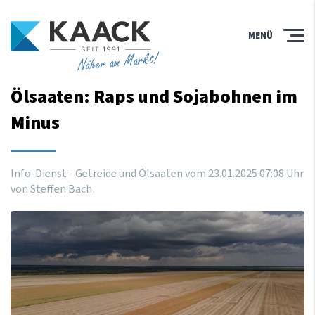
MENÜ
Näher am Markt!
Ölsaaten: Raps und Sojabohnen im
Minus
Info-Dienst - Getreide und Ölsaaten vom
23
.
01
.
2025
07
:
08
Uhr
von Steffen Bach