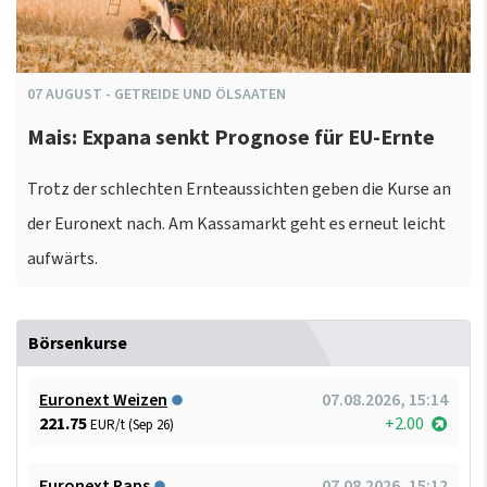
07
AUGUST
-
GETREIDE UND ÖLSAATEN
Mais: Expana senkt Prognose für EU-Ernte
Trotz der schlechten Ernteaussichten geben die Kurse an
der Euronext nach. Am Kassamarkt geht es erneut leicht
aufwärts.
Börsenkurse
Euronext Weizen
07.08.2026, 15:14
221.75
+2.00
EUR/t (Sep 26)
Euronext Raps
07.08.2026, 15:12