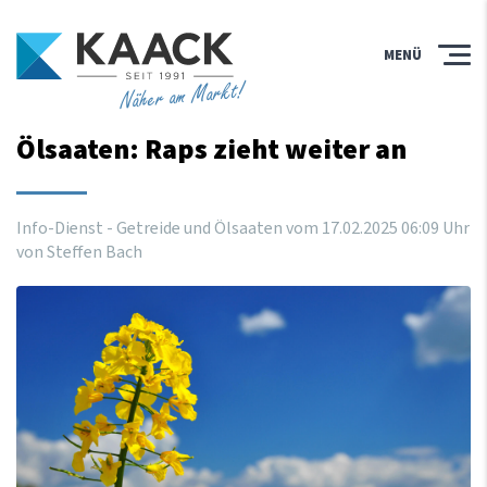
MENÜ
Näher am Markt!
Ölsaaten: Raps zieht weiter an
Info-Dienst - Getreide und Ölsaaten vom
17
.
02
.
2025
06
:
09
Uhr
von Steffen Bach