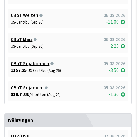
CBoT Weizen
06.08.2026
-11.00
US-Cent/bu (Sep 26)
CBoT Mais
06.08.2026
+2.25
US-Cent/bu (Sep 26)
CBoT Sojabohnen
05.08.2026
1157.25
-3.50
US-Cent/bu (Aug 26)
CBoT Sojamehl
05.08.2026
310.7
-1.30
USD/short ton (Aug 26)
Währungen
EUR/USD
07.08.2026