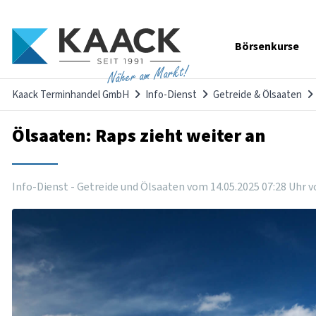
Navigation
Börsenkurse
überspringen
Näher am Markt!
Kaack Terminhandel GmbH
Info-Dienst
Getreide & Ölsaaten
Ölsaaten: Raps zieht weiter an
Info-Dienst - Getreide und Ölsaaten vom
14
.
05
.
2025
07
:
28
Uhr
v