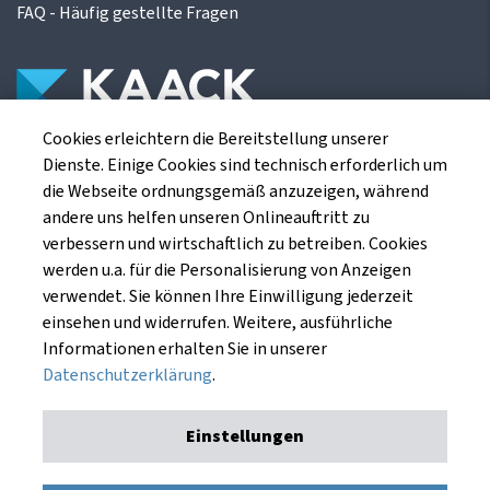
FAQ - Häufig gestellte Fragen
Cookies erleichtern die Bereitstellung unserer
Die Kaack Terminhandel GmbH ist ein
Dienste. Einige Cookies sind technisch erforderlich um
Finanzdienstleistungsinstitut für die europäischen
die Webseite ordnungsgemäß anzuzeigen, während
Agrarterminbörsen.
andere uns helfen unseren Onlineauftritt zu
verbessern und wirtschaftlich zu betreiben. Cookies
werden u.a. für die Personalisierung von Anzeigen
Kaack Terminhandel GmbH
verwendet. Sie können Ihre Einwilligung jederzeit
Am Markt 8
einsehen und widerrufen. Weitere, ausführliche
49661 Cloppenburg
Informationen erhalten Sie in unserer
Datenschutzerklärung
.
Einstellungen
Impressum
Datenschutzerklärung