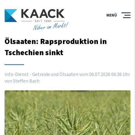
MENÜ
Näher am Markt!
Ölsaaten: Rapsproduktion in
Tschechien sinkt
Info-Dienst - Getreide und Ölsaaten vom
06
.
07
.
2026
06
:
36
Uhr
von Steffen Bach