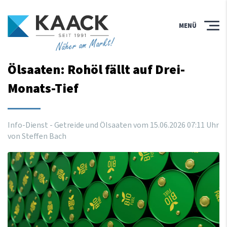
MENÜ
Näher am Markt!
Ölsaaten: Rohöl fällt auf Drei-
Monats-Tief
Info-Dienst - Getreide und Ölsaaten vom
15
.
06
.
2026
07
:
11
Uhr
von Steffen Bach