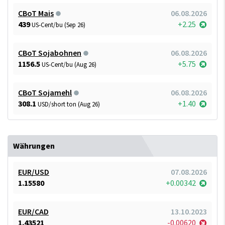
CBoT Mais
06.08.2026
439
+2.25
US-Cent/bu (Sep 26)
CBoT Sojabohnen
06.08.2026
1156.5
+5.75
US-Cent/bu (Aug 26)
CBoT Sojamehl
06.08.2026
308.1
+1.40
USD/short ton (Aug 26)
Währungen
EUR/USD
07.08.2026
1.15580
+0.00342
EUR/CAD
13.10.2023
1.43521
-0.00620