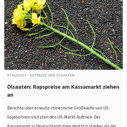
07
AUGUST
-
GETREIDE UND ÖLSAATEN
Ölsaaten: Rapspreise am Kassamarkt ziehen
an
Berichte über erneute chinesische Großkäufe von US-
Sojabohnen stützten den US-Markt Auftrieb. Der
Kassamarkt in Deutschland stieg deutlich stärker als die