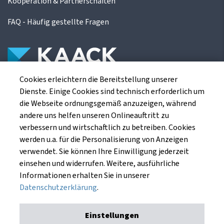
Kooperation & Partnerschaften
FAQ - Häufig gestellte Fragen
Cookies erleichtern die Bereitstellung unserer
Die Kaack Terminhandel GmbH ist ein
Dienste. Einige Cookies sind technisch erforderlich um
Finanzdienstleistungsinstitut für die europäischen
die Webseite ordnungsgemäß anzuzeigen, während
Agrarterminbörsen.
andere uns helfen unseren Onlineauftritt zu
verbessern und wirtschaftlich zu betreiben. Cookies
werden u.a. für die Personalisierung von Anzeigen
Kaack Terminhandel GmbH
verwendet. Sie können Ihre Einwilligung jederzeit
Am Markt 8
einsehen und widerrufen. Weitere, ausführliche
49661 Cloppenburg
Informationen erhalten Sie in unserer
Datenschutzerklärung
.
Einstellungen
Impressum
Datenschutzerklärung