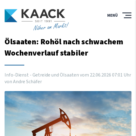
MENÜ
Näher am Markt!
Ölsaaten: Rohöl nach schwachem
Wochenverlauf stabiler
Info-Dienst - Getreide und Ölsaaten vom
22
.
06
.
2026
07
:
01
Uhr
von Andre Schäfer