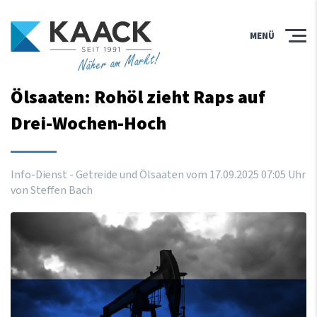
MENÜ
Näher am Markt!
Ölsaaten: Rohöl zieht Raps auf
Drei-Wochen-Hoch
Info-Dienst - Getreide und Ölsaaten vom
17
.
09
.
2025
07
:
05
Uhr
von Steffen Bach