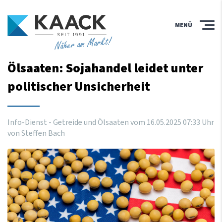
MENÜ
Näher am Markt!
Ölsaaten: Sojahandel leidet unter
politischer Unsicherheit
Info-Dienst - Getreide und Ölsaaten vom
16
.
05
.
2025
07
:
33
Uhr
von Steffen Bach