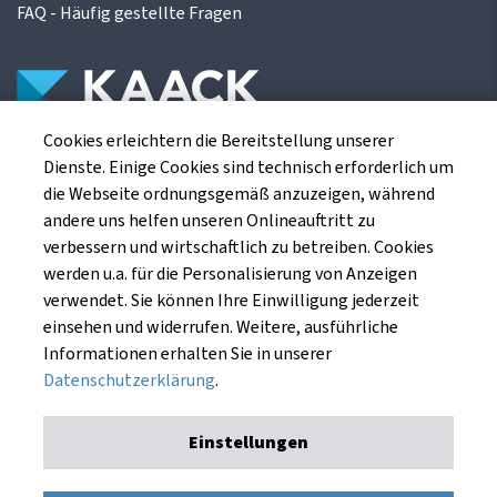
FAQ - Häufig gestellte Fragen
Cookies erleichtern die Bereitstellung unserer
Die Kaack Terminhandel GmbH ist ein
Dienste. Einige Cookies sind technisch erforderlich um
Finanzdienstleistungsinstitut für die europäischen
die Webseite ordnungsgemäß anzuzeigen, während
Agrarterminbörsen.
andere uns helfen unseren Onlineauftritt zu
verbessern und wirtschaftlich zu betreiben. Cookies
werden u.a. für die Personalisierung von Anzeigen
Kaack Terminhandel GmbH
verwendet. Sie können Ihre Einwilligung jederzeit
Am Markt 8
einsehen und widerrufen. Weitere, ausführliche
49661 Cloppenburg
Informationen erhalten Sie in unserer
Datenschutzerklärung
.
Einstellungen
Impressum
Datenschutzerklärung