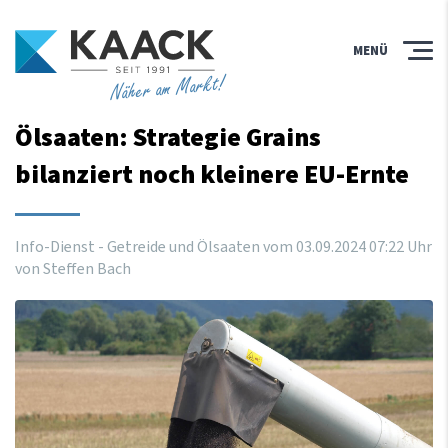
MENÜ
Näher am Markt!
Ölsaaten: Strategie Grains
bilanziert noch kleinere EU-Ernte
Info-Dienst - Getreide und Ölsaaten vom
03
.
09
.
2024
07
:
22
Uhr
von Steffen Bach