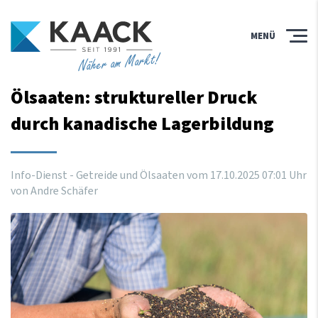
MENÜ
Näher am Markt!
Ölsaaten: struktureller Druck
durch kanadische Lagerbildung
Info-Dienst - Getreide und Ölsaaten vom
17
.
10
.
2025
07
:
01
Uhr
von Andre Schäfer