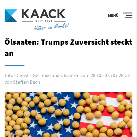
MENÜ
Näher am Markt!
Ölsaaten: Trumps Zuversicht steckt
an
Info-Dienst - Getreide und Ölsaaten vom
28
.
10
.
2025
07
:
28
Uhr
von Steffen Bach