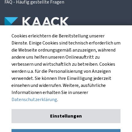
FAQ - Häufig gestellte Fragen
Cookies erleichtern die Bereitstellung unserer
Die Kaack Terminhandel GmbH ist ein
Dienste. Einige Cookies sind technisch erforderlich um
Finanzdienstleistungsinstitut für die europäischen
die Webseite ordnungsgemäß anzuzeigen, während
Agrarterminbörsen.
andere uns helfen unseren Onlineauftritt zu
verbessern und wirtschaftlich zu betreiben. Cookies
werden u.a. für die Personalisierung von Anzeigen
Kaack Terminhandel GmbH
verwendet. Sie können Ihre Einwilligung jederzeit
Am Markt 8
einsehen und widerrufen. Weitere, ausführliche
49661 Cloppenburg
Informationen erhalten Sie in unserer
Datenschutzerklärung
.
Einstellungen
Impressum
Datenschutzerklärung
Kaack Terminhandel GmbH © 1991 - 2026. Alle Rechte