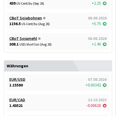
439
+2.25
US-Cent/bu (Sep 26)
CBoT Sojabohnen
06.08.2026
1156.5
+5.75
US-Cent/bu (Aug 26)
CBoT Sojamehl
06.08.2026
308.1
+1.40
USD/short ton (Aug 26)
Währungen
EUR/USD
07.08.2026
1.15580
+0.00342
EUR/CAD
13.10.2023
1.43521
-0.00620