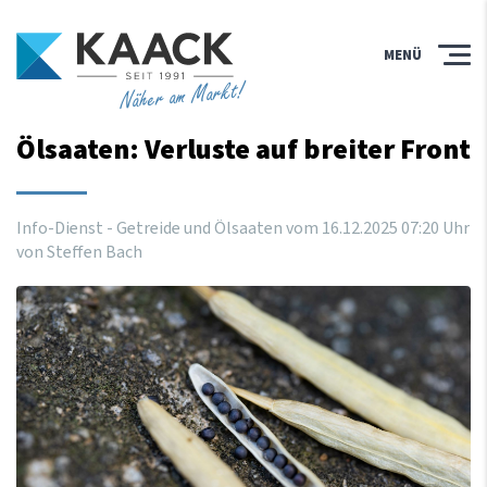
MENÜ
Näher am Markt!
Ölsaaten: Verluste auf breiter Front
Info-Dienst - Getreide und Ölsaaten vom
16
.
12
.
2025
07
:
20
Uhr
von Steffen Bach