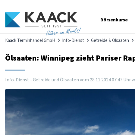
Navigation
Börsenkurse
überspringen
Näher am Markt!
Kaack Terminhandel GmbH
Info-Dienst
Getreide & Ölsaaten
Ölsaaten: Winnipeg zieht Pariser Ra
Info-Dienst - Getreide und Ölsaaten vom
28
.
11
.
2024
07
:
47
Uhr
v