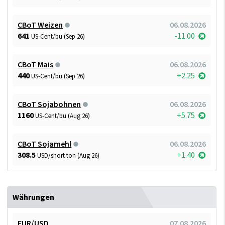
CBoT Weizen
06.08.2026
641
-11.00
US-Cent/bu (Sep 26)
CBoT Mais
06.08.2026
440
+2.25
US-Cent/bu (Sep 26)
CBoT Sojabohnen
06.08.2026
1160
+5.75
US-Cent/bu (Aug 26)
CBoT Sojamehl
06.08.2026
308.5
+1.40
USD/short ton (Aug 26)
Währungen
EUR/USD
07.08.2026