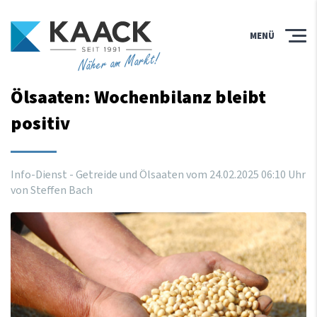
MENÜ
Näher am Markt!
Ölsaaten: Wochenbilanz bleibt
positiv
Info-Dienst - Getreide und Ölsaaten vom
24
.
02
.
2025
06
:
10
Uhr
von Steffen Bach