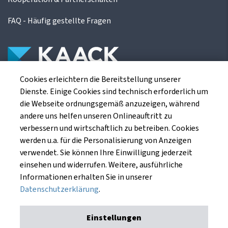
FAQ - Häufig gestellte Fragen
Cookies erleichtern die Bereitstellung unserer
Die Kaack Terminhandel GmbH ist ein
Dienste. Einige Cookies sind technisch erforderlich um
Finanzdienstleistungsinstitut für die europäischen
die Webseite ordnungsgemäß anzuzeigen, während
Agrarterminbörsen.
andere uns helfen unseren Onlineauftritt zu
verbessern und wirtschaftlich zu betreiben. Cookies
werden u.a. für die Personalisierung von Anzeigen
Kaack Terminhandel GmbH
verwendet. Sie können Ihre Einwilligung jederzeit
Am Markt 8
einsehen und widerrufen. Weitere, ausführliche
49661 Cloppenburg
Informationen erhalten Sie in unserer
Datenschutzerklärung
.
Einstellungen
Impressum
Datenschutzerklärung