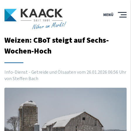
MENÜ
Näher am Markt!
Weizen: CBoT steigt auf Sechs-
Wochen-Hoch
Info-Dienst - Getreide und Ölsaaten vom
26
.
01
.
2026
06
:
56
Uhr
von Steffen Bach