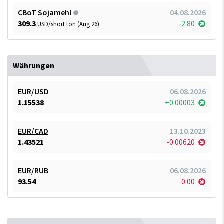
CBoT Sojamehl
04.08.2026
309.3
-2.80
USD/short ton (Aug 26)
Währungen
EUR/USD
06.08.2026
1.15538
+0.00003
EUR/CAD
13.10.2023
1.43521
-0.00620
EUR/RUB
06.08.2026
93.54
-0.00