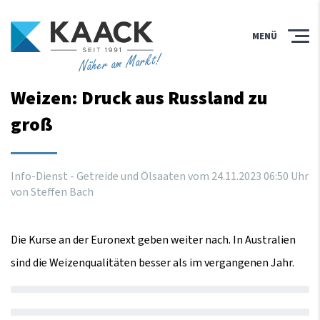
MENÜ
Näher am Markt!
Weizen: Druck aus Russland zu
groß
Info-Dienst - Getreide und Ölsaaten vom
24
.
11
.
2023
06
:
50
Uhr
von Steffen Bach
Die Kurse an der Euronext geben weiter nach. In Australien
sind die Weizenqualitäten besser als im vergangenen Jahr.