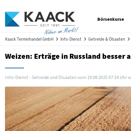
Navigation
Börsenkurse
überspringen
Näher am Markt!
Kaack Terminhandel GmbH
Info-Dienst
Getreide & Ölsaaten
Weizen: Erträge in Russland besser a
Info-Dienst - Getreide und Ölsaaten vom
19
.
08
.
2025
07
:
34
Uhr
v