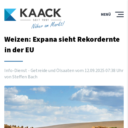
MENÜ
Näher am Markt!
Weizen: Expana sieht Rekordernte
in der EU
Info-Dienst - Getreide und Ölsaaten vom
12
.
09
.
2025
07
:
38
Uhr
von Steffen Bach