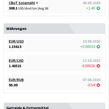
CBoT Sojamehl
06.08.2026
308.1
+1.40
USD/short ton (Aug 26)
Währungen
EUR/USD
10.08.2026
1.15613
+0.00033
EUR/CAD
13.10.2023
1.43521
-0.00620
EUR/RUB
07.08.2026
95.09
-0.54
Getreide & Futtermittel