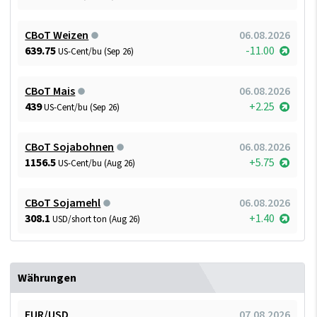
CBoT Weizen
06.08.2026
639.75
-11.00
US-Cent/bu (Sep 26)
CBoT Mais
06.08.2026
439
+2.25
US-Cent/bu (Sep 26)
CBoT Sojabohnen
06.08.2026
1156.5
+5.75
US-Cent/bu (Aug 26)
CBoT Sojamehl
06.08.2026
308.1
+1.40
USD/short ton (Aug 26)
Währungen
EUR/USD
07.08.2026