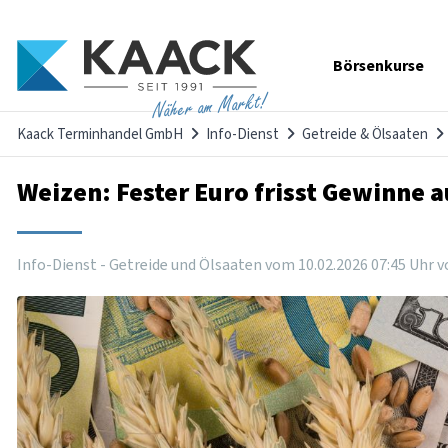
Navigation
Börsenkurse
überspringen
Näher am Markt!
Kaack Terminhandel GmbH
Info-Dienst
Getreide & Ölsaaten
Weizen: Fester Euro frisst Gewinne a
Info-Dienst - Getreide und Ölsaaten vom
10
.
02
.
2026
07
:
45
Uhr
v