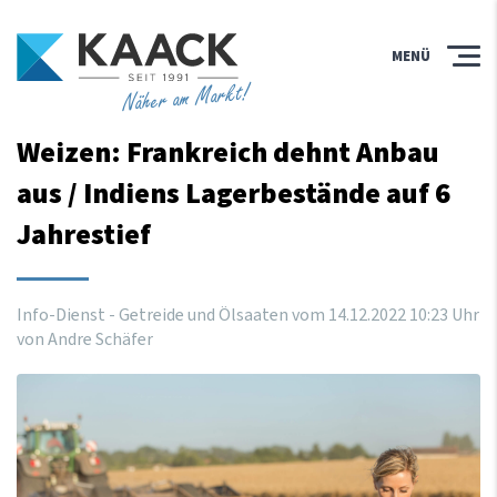
MENÜ
Näher am Markt!
Weizen: Frankreich dehnt Anbau
aus / Indiens Lagerbestände auf 6
Jahrestief
Info-Dienst - Getreide und Ölsaaten vom
14
.
12
.
2022
10
:
23
Uhr
von Andre Schäfer