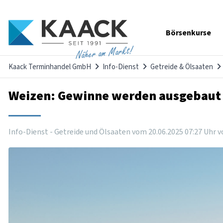
Navigation
Börsenkurse
überspringen
Näher am Markt!
Kaack Terminhandel GmbH
Info-Dienst
Getreide & Ölsaaten
Weizen: Gewinne werden ausgebaut
Info-Dienst - Getreide und Ölsaaten vom
20
.
06
.
2025
07
:
27
Uhr
v