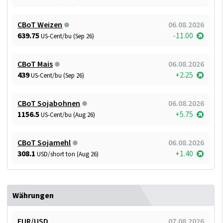
CBoT Weizen
06.08.2026
639.75
-11.00
US-Cent/bu (Sep 26)
CBoT Mais
06.08.2026
439
+2.25
US-Cent/bu (Sep 26)
CBoT Sojabohnen
06.08.2026
1156.5
+5.75
US-Cent/bu (Aug 26)
CBoT Sojamehl
06.08.2026
308.1
+1.40
USD/short ton (Aug 26)
Währungen
EUR/USD
07.08.2026