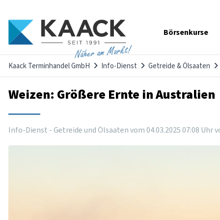
Navigation
Börsenkurse
überspringen
Näher am Markt!
Kaack Terminhandel GmbH
Info-Dienst
Getreide & Ölsaaten
Weizen: Größere Ernte in Australien
Info-Dienst - Getreide und Ölsaaten vom
04
.
03
.
2025
07
:
08
Uhr
v