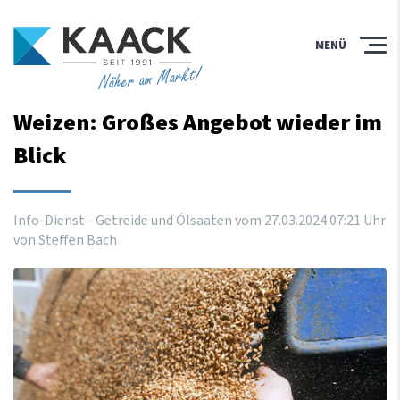
MENÜ
Näher am Markt!
Weizen: Großes Angebot wieder im
Blick
Info-Dienst - Getreide und Ölsaaten vom
27
.
03
.
2024
07
:
21
Uhr
von Steffen Bach