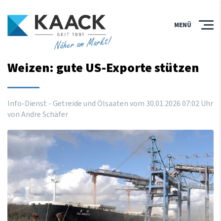
MENÜ
Näher am Markt!
Weizen: gute US-Exporte stützen
Info-Dienst - Getreide und Ölsaaten vom
30
.
01
.
2026
07
:
02
Uhr
von Andre Schäfer