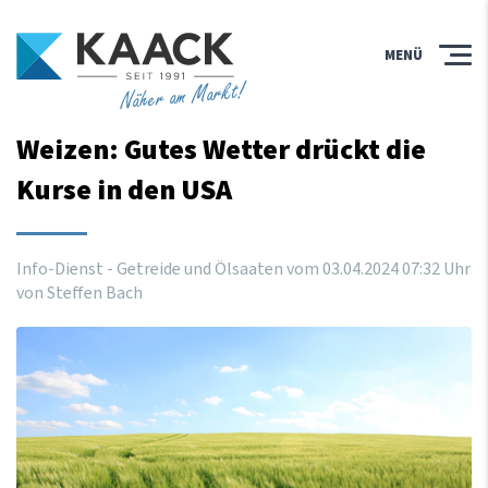
MENÜ
Näher am Markt!
Weizen: Gutes Wetter drückt die
Kurse in den USA
Info-Dienst - Getreide und Ölsaaten vom
03
.
04
.
2024
07
:
32
Uhr
von Steffen Bach