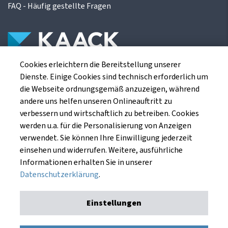
FAQ - Häufig gestellte Fragen
Cookies erleichtern die Bereitstellung unserer
Die Kaack Terminhandel GmbH ist ein
Dienste. Einige Cookies sind technisch erforderlich um
Finanzdienstleistungsinstitut für die europäischen
die Webseite ordnungsgemäß anzuzeigen, während
Agrarterminbörsen.
andere uns helfen unseren Onlineauftritt zu
verbessern und wirtschaftlich zu betreiben. Cookies
werden u.a. für die Personalisierung von Anzeigen
Kaack Terminhandel GmbH
verwendet. Sie können Ihre Einwilligung jederzeit
Am Markt 8
einsehen und widerrufen. Weitere, ausführliche
49661 Cloppenburg
Informationen erhalten Sie in unserer
Datenschutzerklärung
.
Einstellungen
Impressum
Datenschutzerklärung