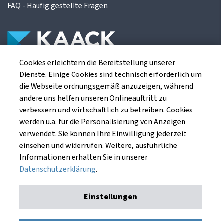
FAQ - Häufig gestellte Fragen
Cookies erleichtern die Bereitstellung unserer
Die Kaack Terminhandel GmbH ist ein
Dienste. Einige Cookies sind technisch erforderlich um
Finanzdienstleistungsinstitut für die europäischen
die Webseite ordnungsgemäß anzuzeigen, während
Agrarterminbörsen.
andere uns helfen unseren Onlineauftritt zu
verbessern und wirtschaftlich zu betreiben. Cookies
werden u.a. für die Personalisierung von Anzeigen
Kaack Terminhandel GmbH
verwendet. Sie können Ihre Einwilligung jederzeit
Am Markt 8
einsehen und widerrufen. Weitere, ausführliche
49661 Cloppenburg
Informationen erhalten Sie in unserer
Datenschutzerklärung
.
Einstellungen
Impressum
Datenschutzerklärung