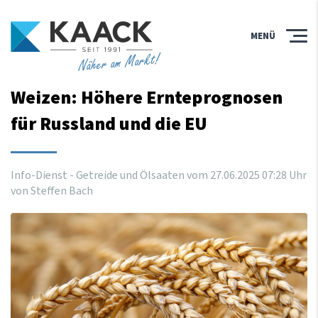
MENÜ
Näher am Markt!
Weizen: Höhere Ernteprognosen
für Russland und die EU
Info-Dienst - Getreide und Ölsaaten vom
27
.
06
.
2025
07
:
28
Uhr
von Steffen Bach