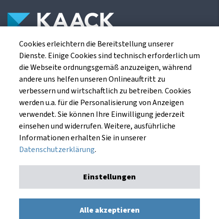
Cookies erleichtern die Bereitstellung unserer
Die Kaack Terminhandel GmbH ist ein
Dienste. Einige Cookies sind technisch erforderlich um
Finanzdienstleistungsinstitut für die europäischen
die Webseite ordnungsgemäß anzuzeigen, während
Agrarterminbörsen.
andere uns helfen unseren Onlineauftritt zu
verbessern und wirtschaftlich zu betreiben. Cookies
werden u.a. für die Personalisierung von Anzeigen
Kaack Terminhandel GmbH
verwendet. Sie können Ihre Einwilligung jederzeit
Am Markt 8
einsehen und widerrufen. Weitere, ausführliche
49661 Cloppenburg
Informationen erhalten Sie in unserer
Datenschutzerklärung
.
Einstellungen
Impressum
Datenschutzerklärung
Kaack Terminhandel GmbH © 1991 - 2026. Alle Rechte
Alle akzeptieren
vorbehalten.