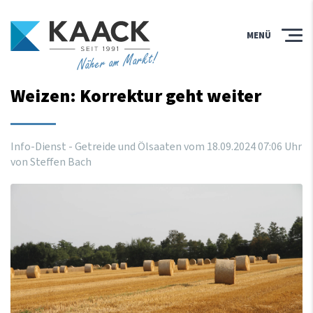
MENÜ
Näher am Markt!
Weizen: Korrektur geht weiter
Info-Dienst - Getreide und Ölsaaten vom
18
.
09
.
2024
07
:
06
Uhr
von Steffen Bach