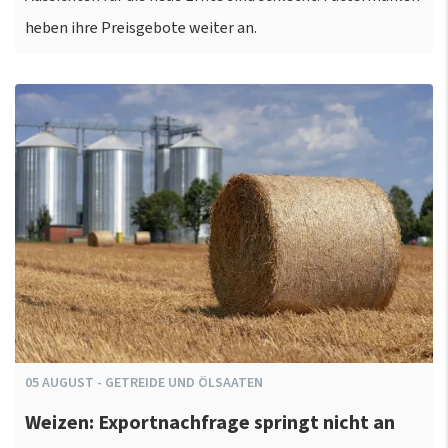
heben ihre Preisgebote weiter an.
05
AUGUST
-
GETREIDE UND ÖLSAATEN
Weizen: Exportnachfrage springt nicht an