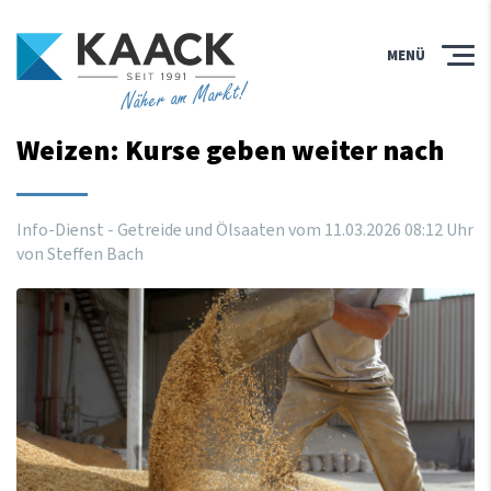
MENÜ
Näher am Markt!
Weizen: Kurse geben weiter nach
Info-Dienst - Getreide und Ölsaaten vom
11
.
03
.
2026
08
:
12
Uhr
von Steffen Bach