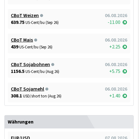
CBoT Weizen
06.08.2026
639.75
-11.00
US-Cent/bu (Sep 26)
CBoT Mais
06.08.2026
439
+2.25
US-Cent/bu (Sep 26)
CBoT Sojabohnen
06.08.2026
1156.5
+5.75
US-Cent/bu (Aug 26)
CBoT Sojamehl
06.08.2026
308.1
+1.40
USD/short ton (Aug 26)
Währungen
EUR/USD
07.08.2026