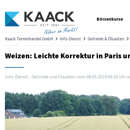
Navigation
Börsenkurse
überspringen
Näher am Markt!
Kaack Terminhandel GmbH
Info-Dienst
Getreide & Ölsaaten
Weizen: Leichte Korrektur in Paris u
Info-Dienst - Getreide und Ölsaaten vom
08
.
05
.
2024
08
:
18
Uhr
v