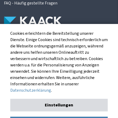
FAQ - Häufig gestellte Fragen
Cookies erleichtern die Bereitstellung unserer
Die Kaack Terminhandel GmbH ist ein
Dienste. Einige Cookies sind technisch erforderlich um
Finanzdienstleistungsinstitut für die europäischen
die Webseite ordnungsgemäß anzuzeigen, während
Agrarterminbörsen.
andere uns helfen unseren Onlineauftritt zu
verbessern und wirtschaftlich zu betreiben. Cookies
werden u.a. für die Personalisierung von Anzeigen
Kaack Terminhandel GmbH
verwendet. Sie können Ihre Einwilligung jederzeit
Am Markt 8
einsehen und widerrufen. Weitere, ausführliche
49661 Cloppenburg
Informationen erhalten Sie in unserer
Datenschutzerklärung
.
Einstellungen
Impressum
Datenschutzerklärung