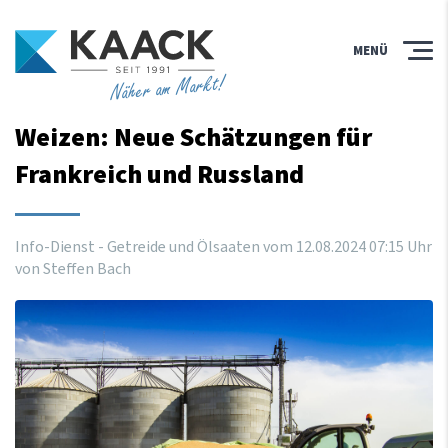
MENÜ
Näher am Markt!
Weizen: Neue Schätzungen für
Frankreich und Russland
Info-Dienst - Getreide und Ölsaaten vom
12
.
08
.
2024
07
:
15
Uhr
von Steffen Bach