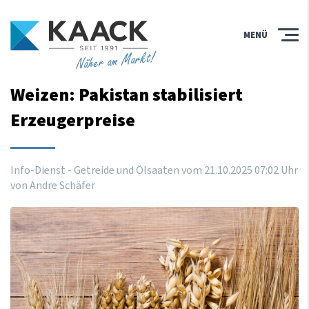
MENÜ
Näher am Markt!
Weizen: Pakistan stabilisiert
Erzeugerpreise
Info-Dienst - Getreide und Ölsaaten vom
21
.
10
.
2025
07
:
02
Uhr
von Andre Schäfer