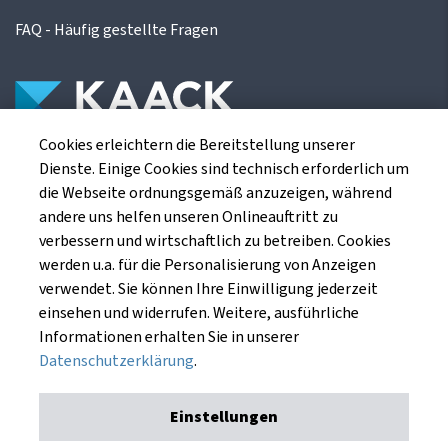
FAQ - Häufig gestellte Fragen
Cookies erleichtern die Bereitstellung unserer
Die Kaack Terminhandel GmbH ist ein
Dienste. Einige Cookies sind technisch erforderlich um
Finanzdienstleistungsinstitut für die europäischen
die Webseite ordnungsgemäß anzuzeigen, während
Agrarterminbörsen.
andere uns helfen unseren Onlineauftritt zu
verbessern und wirtschaftlich zu betreiben. Cookies
werden u.a. für die Personalisierung von Anzeigen
Kaack Terminhandel GmbH
verwendet. Sie können Ihre Einwilligung jederzeit
Am Markt 8
einsehen und widerrufen. Weitere, ausführliche
49661 Cloppenburg
Informationen erhalten Sie in unserer
Datenschutzerklärung
.
Einstellungen
Impressum
Datenschutzerklärung