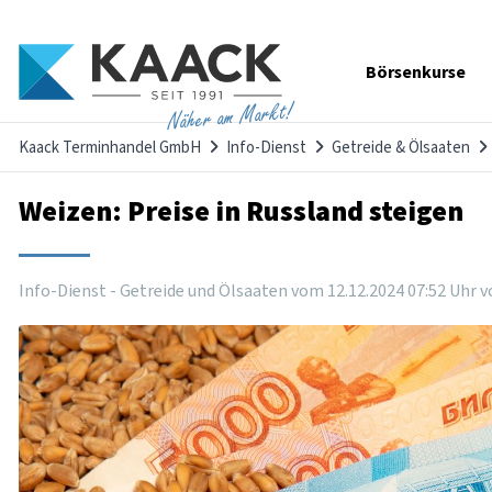
Navigation
Börsenkurse
überspringen
Näher am Markt!
Kaack Terminhandel GmbH
Info-Dienst
Getreide & Ölsaaten
Weizen: Preise in Russland steigen
Info-Dienst - Getreide und Ölsaaten vom
12
.
12
.
2024
07
:
52
Uhr
v