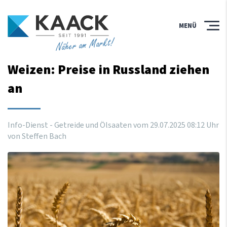
MENÜ
Näher am Markt!
Weizen: Preise in Russland ziehen
an
Info-Dienst - Getreide und Ölsaaten vom
29
.
07
.
2025
08
:
12
Uhr
von Steffen Bach