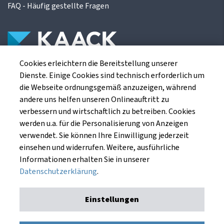
FAQ - Häufig gestellte Fragen
Cookies erleichtern die Bereitstellung unserer
Die Kaack Terminhandel GmbH ist ein
Dienste. Einige Cookies sind technisch erforderlich um
Finanzdienstleistungsinstitut für die europäischen
die Webseite ordnungsgemäß anzuzeigen, während
Agrarterminbörsen.
andere uns helfen unseren Onlineauftritt zu
verbessern und wirtschaftlich zu betreiben. Cookies
werden u.a. für die Personalisierung von Anzeigen
Kaack Terminhandel GmbH
verwendet. Sie können Ihre Einwilligung jederzeit
Am Markt 8
einsehen und widerrufen. Weitere, ausführliche
49661 Cloppenburg
Informationen erhalten Sie in unserer
Datenschutzerklärung
.
Einstellungen
Impressum
Datenschutzerklärung