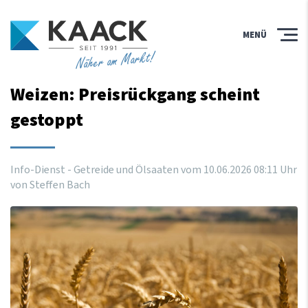
MENÜ
Näher am Markt!
Weizen: Preisrückgang scheint
gestoppt
Info-Dienst - Getreide und Ölsaaten vom
10
.
06
.
2026
08
:
11
Uhr
von Steffen Bach