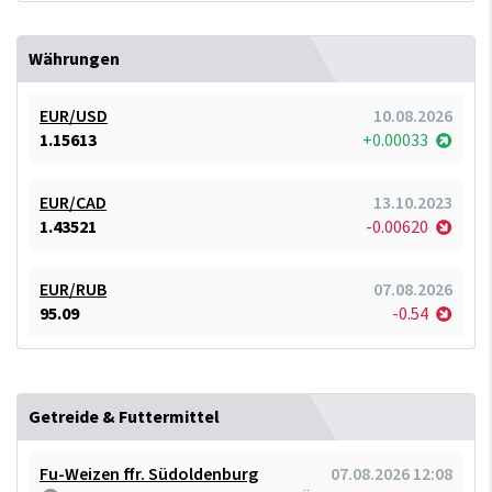
Währungen
EUR/USD
10.08.2026
1.15613
+0.00033
EUR/CAD
13.10.2023
1.43521
-0.00620
EUR/RUB
07.08.2026
95.09
-0.54
Getreide & Futtermittel
Fu-Weizen ffr. Südoldenburg
07.08.2026 12:08