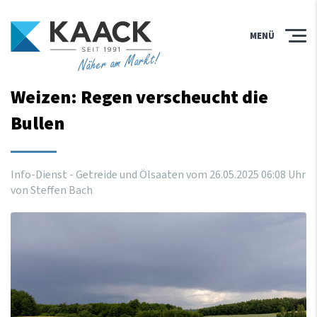
MENÜ
Näher am Markt!
Weizen: Regen verscheucht die
Bullen
Info-Dienst - Getreide und Ölsaaten vom
26
.
05
.
2025
06
:
08
Uhr
von Steffen Bach