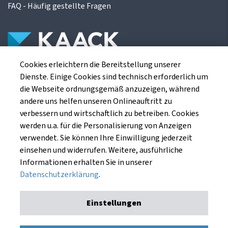
FAQ - Häufig gestellte Fragen
Cookies erleichtern die Bereitstellung unserer
Die Kaack Terminhandel GmbH ist ein
Dienste. Einige Cookies sind technisch erforderlich um
Finanzdienstleistungsinstitut für die europäischen
die Webseite ordnungsgemäß anzuzeigen, während
Agrarterminbörsen.
andere uns helfen unseren Onlineauftritt zu
verbessern und wirtschaftlich zu betreiben. Cookies
werden u.a. für die Personalisierung von Anzeigen
Kaack Terminhandel GmbH
verwendet. Sie können Ihre Einwilligung jederzeit
Am Markt 8
einsehen und widerrufen. Weitere, ausführliche
49661 Cloppenburg
Informationen erhalten Sie in unserer
Datenschutzerklärung
.
Einstellungen
Impressum
Datenschutzerklärung