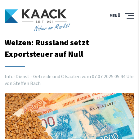
MENÜ
Näher am Markt!
Weizen: Russland setzt
Exportsteuer auf Null
Info-Dienst - Getreide und Ölsaaten vom
07
.
07
.
2025
05
:
44
Uhr
von Steffen Bach