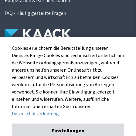
Kooperation & Partnerschaften
FAQ - Häufig gestellte Fragen
Cookies erleichtern die Bereitstellung unserer
Die Kaack Terminhandel GmbH ist ein
Dienste. Einige Cookies sind technisch erforderlich um
Finanzdienstleistungsinstitut für die europäischen
die Webseite ordnungsgemäß anzuzeigen, während
Agrarterminbörsen.
andere uns helfen unseren Onlineauftritt zu
verbessern und wirtschaftlich zu betreiben. Cookies
werden u.a. für die Personalisierung von Anzeigen
Kaack Terminhandel GmbH
verwendet. Sie können Ihre Einwilligung jederzeit
Am Markt 8
einsehen und widerrufen. Weitere, ausführliche
49661 Cloppenburg
Informationen erhalten Sie in unserer
Datenschutzerklärung
.
Einstellungen
Impressum
Datenschutzerklärung