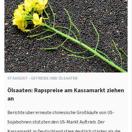
07
AUGUST
-
GETREIDE UND ÖLSAATEN
Ölsaaten: Rapspreise am Kassamarkt ziehen
an
Berichte über erneute chinesische Großkäufe von US-
Sojabohnen stützten den US-Markt Auftrieb. Der
Kassamarkt in Deutschland stieg deutlich stärker als die